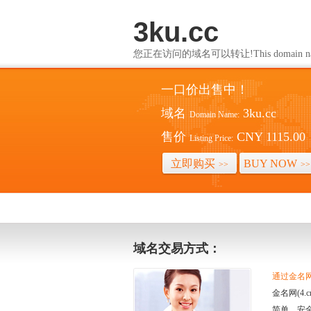
3ku.cc
您正在访问的域名可以转让!This domain name i
一口价出售中！
域名
3ku.cc
Domain Name:
售价
CNY 1115.00
Listing Price:
立即购买
BUY NOW
>>
>>
域名交易方式：
通过金名网(
金名网(4
简单、安