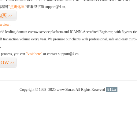
流程可
“点击这里”
查看或咨询support@4.cn。
购买
>>
erview:
orld leading domain escrow service platform and ICANN-Accredited Registrar, with 6 years ri
 transaction volume every year. We promise our clients with professional, safe and easy third-
.
d process, you can
“visit here”
or contact support@4.cn.
NOW
>>
Copyright © 1998 -2025 www.3ku.cc All Rights Reserved
51La