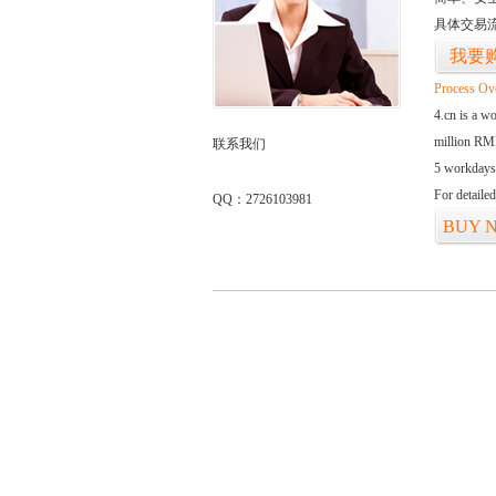
具体交易
我要
Process Ov
4.cn is a w
million RMB
联系我们
5 workdays
For detaile
QQ：2726103981
BUY 